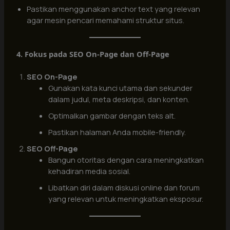
Pastikan menggunakan anchor text yang relevan
agar mesin pencari memahami struktur situs.
4. Fokus pada SEO On-Page dan Off-Page
SEO On-Page
Gunakan kata kunci utama dan sekunder
dalam judul, meta deskripsi, dan konten.
Optimalkan gambar dengan teks alt.
Pastikan halaman Anda mobile-friendly.
SEO Off-Page
Bangun otoritas dengan cara meningkatkan
kehadiran media sosial.
Libatkan diri dalam diskusi online dan forum
yang relevan untuk meningkatkan eksposur.