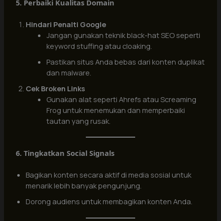
5. Perbaiki Kualitas Domain
Hindari Penalti Google
Jangan gunakan teknik black-hat SEO seperti
keyword stuffing atau cloaking.
Pastikan situs Anda bebas dari konten duplikat
dan malware.
Cek Broken Links
Gunakan alat seperti Ahrefs atau Screaming
Frog untuk menemukan dan memperbaiki
tautan yang rusak.
6. Tingkatkan Social Signals
Bagikan konten secara aktif di media sosial untuk
menarik lebih banyak pengunjung.
Dorong audiens untuk membagikan konten Anda.