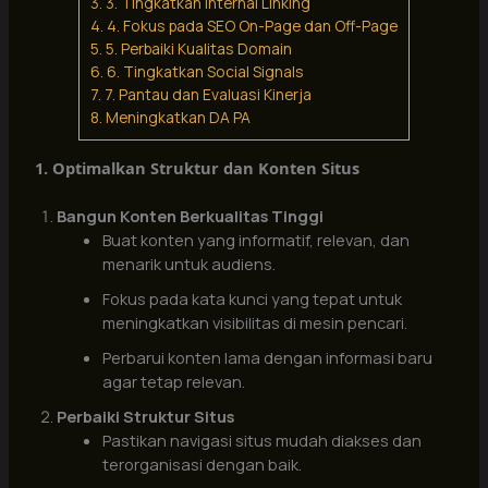
3.
3. Tingkatkan Internal Linking
4.
4. Fokus pada SEO On-Page dan Off-Page
5.
5. Perbaiki Kualitas Domain
6.
6. Tingkatkan Social Signals
7.
7. Pantau dan Evaluasi Kinerja
8.
Meningkatkan DA PA
1. Optimalkan Struktur dan Konten Situs
Bangun Konten Berkualitas Tinggi
Buat konten yang informatif, relevan, dan
menarik untuk audiens.
Fokus pada kata kunci yang tepat untuk
meningkatkan visibilitas di mesin pencari.
Perbarui konten lama dengan informasi baru
agar tetap relevan.
Perbaiki Struktur Situs
Pastikan navigasi situs mudah diakses dan
terorganisasi dengan baik.