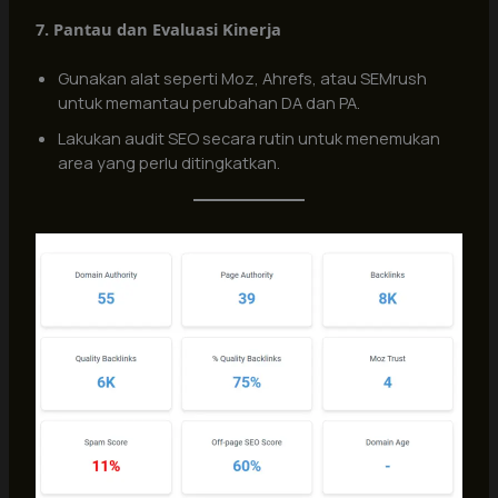
7. Pantau dan Evaluasi Kinerja
Gunakan alat seperti Moz, Ahrefs, atau SEMrush
untuk memantau perubahan DA dan PA.
Lakukan audit SEO secara rutin untuk menemukan
area yang perlu ditingkatkan.