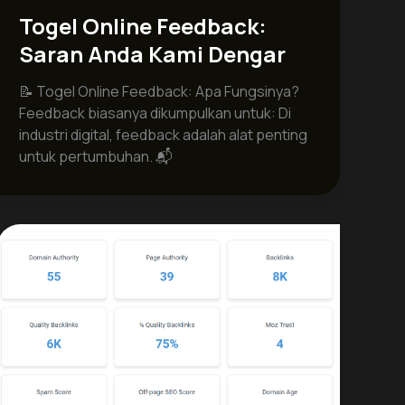
Togel Online Feedback:
Saran Anda Kami Dengar
📝 Togel Online Feedback: Apa Fungsinya?
Feedback biasanya dikumpulkan untuk: Di
industri digital, feedback adalah alat penting
untuk pertumbuhan. 📬