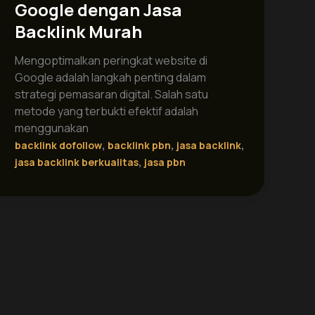
Google dengan Jasa
Backlink Murah
Mengoptimalkan peringkat website di
Google adalah langkah penting dalam
strategi pemasaran digital. Salah satu
metode yang terbukti efektif adalah
menggunakan
,
,
,
backlink dofollow
backlink pbn
jasa backlink
,
jasa backlink berkualitas
jasa pbn