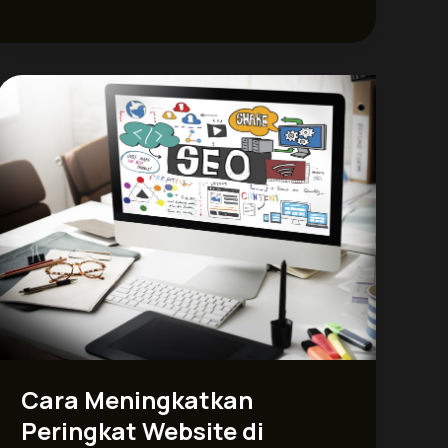
Cara Meningkatkan
Peringkat Website di