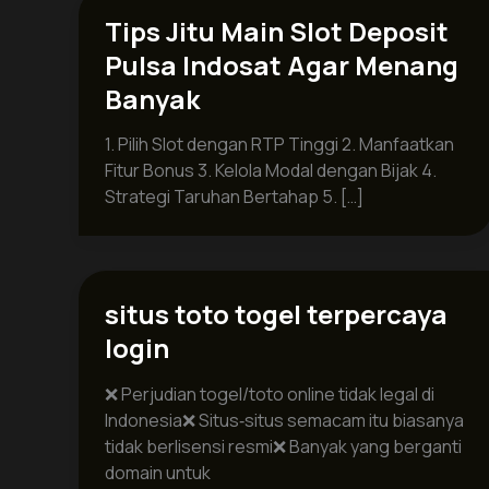
Tips Jitu Main Slot Deposit
Pulsa Indosat Agar Menang
Banyak
1. Pilih Slot dengan RTP Tinggi 2. Manfaatkan
Fitur Bonus 3. Kelola Modal dengan Bijak 4.
Strategi Taruhan Bertahap 5. […]
situs toto togel terpercaya
login
❌ Perjudian togel/toto online tidak legal di
Indonesia❌ Situs‑situs semacam itu biasanya
tidak berlisensi resmi❌ Banyak yang berganti
domain untuk