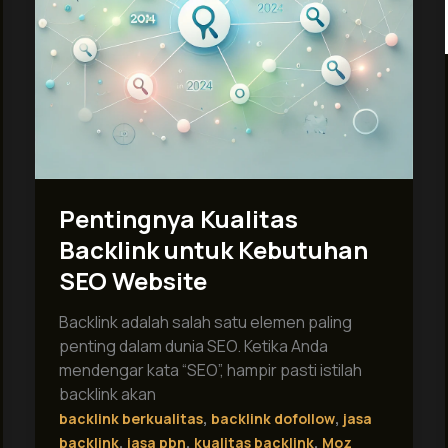
Pentingnya Kualitas
Backlink untuk Kebutuhan
SEO Website
Backlink adalah salah satu elemen paling
penting dalam dunia SEO. Ketika Anda
mendengar kata “SEO”, hampir pasti istilah
backlink akan
,
,
backlink berkualitas
backlink dofollow
jasa
,
,
,
backlink
jasa pbn
kualitas backlink
Moz