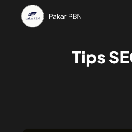
Lewati
ke
Pakar PBN
konten
Tips SE