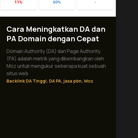
Cara Meningkatkan DA dan
PA Domain dengan Cepat
Domain Authority (DA) dan Page Authority
(PA) adalah metrik yang dikembangkan oleh
Moz untuk mengukur seberapa kuat sebuah
situs web
,
,
,
Backlink DA Tinggi
DA PA
jasa pbn
Moz