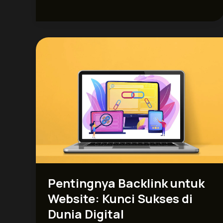
Pentingnya Backlink untuk
Website: Kunci Sukses di
Dunia Digital