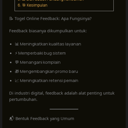
6.
🎯 Kesimpulan
📝 Togel Online Feedback: Apa Fungsinya?
Feedback biasanya dikumpulkan untuk:
📊 Meningkatkan kualitas layanan
⚡ Memperbaiki bug sistem
💬 Menangani komplain
🎁 Mengembangkan promo baru
📈 Meningkatkan retensi pemain
Di industri digital, feedback adalah alat penting untuk
pertumbuhan.
📬 Bentuk Feedback yang Umum