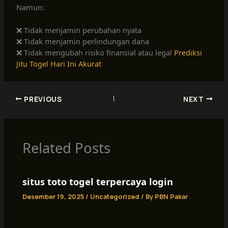
Namun:
❌ Tidak menjamin perubahan nyata
❌ Tidak menjamin perlindungan dana
❌ Tidak mengubah risiko finansial atau legal
Prediksi
Jitu Togel Hari Ini Akurat
PREVIOUS
NEXT
Related Posts
situs toto togel terpercaya login
Desember 19, 2025
/
Uncategorized
/ By
PBN Pakar