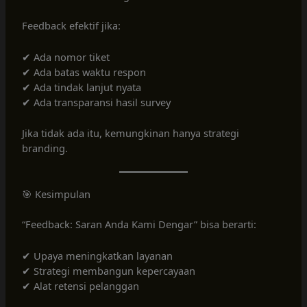
Feedback efektif jika:
✔ Ada nomor tiket
✔ Ada batas waktu respon
✔ Ada tindak lanjut nyata
✔ Ada transparansi hasil survey
Jika tidak ada itu, kemungkinan hanya strategi
branding.
🎯 Kesimpulan
“Feedback: Saran Anda Kami Dengar” bisa berarti:
✔ Upaya meningkatkan layanan
✔ Strategi membangun kepercayaan
✔ Alat retensi pelanggan