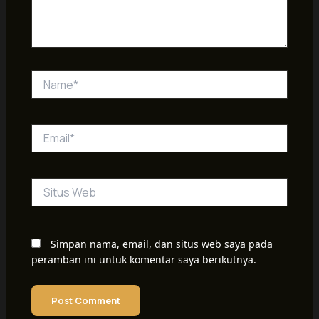
Name*
Email*
Situs
Web
Simpan nama, email, dan situs web saya pada
peramban ini untuk komentar saya berikutnya.