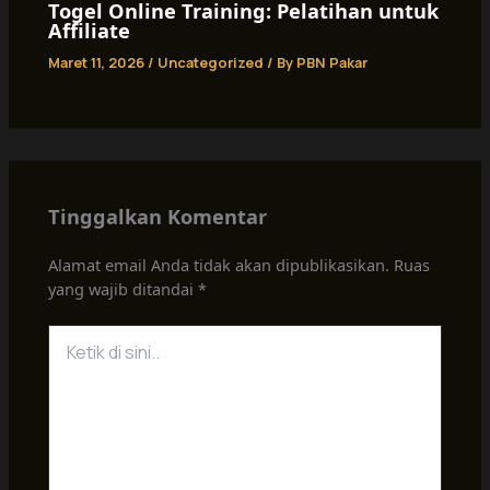
Togel Online Training: Pelatihan untuk
Affiliate
Maret 11, 2026
/
Uncategorized
/ By
PBN Pakar
Tinggalkan Komentar
Alamat email Anda tidak akan dipublikasikan.
Ruas
yang wajib ditandai
*
Ketik
di
sini..