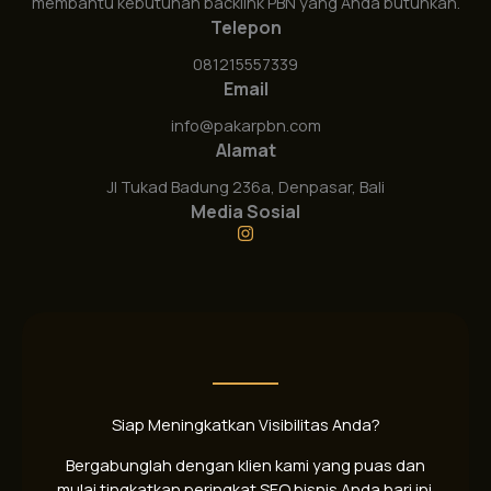
membantu kebutuhan backlink PBN yang Anda butuhkan.
Telepon
081215557339
Email
info@pakarpbn.com
Alamat
Jl Tukad Badung 236a, Denpasar, Bali
Media Sosial
Siap Meningkatkan Visibilitas Anda?
Bergabunglah dengan klien kami yang puas dan
mulai tingkatkan peringkat SEO bisnis Anda hari ini.